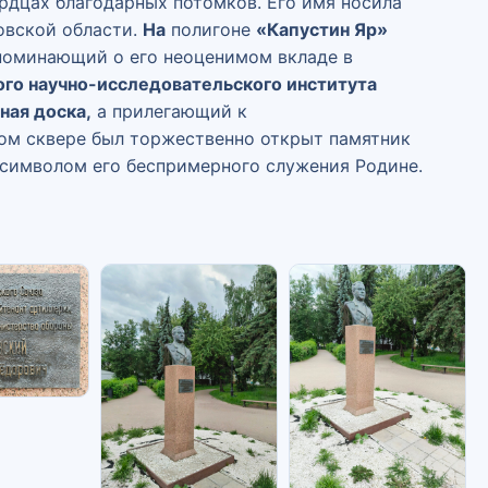
рдцах благодарных потомков. Его имя носила
вской области.
На
полигоне
«Капустин Яр»
апоминающий о его неоценимом вкладе в
ого научно-исследовательского института
ная доска,
а прилегающий к
том сквере был торжественно открыт памятник
 символом его беспримерного служения Родине.