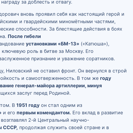
аграду за доблесть и отвагу.
орович вновь проявил себя как настоящий герой и
ийскими и гвардейскими миномётными частями,
еские способности. За блестящие действия в боях
на.
После гибели
мандование
установками «БМ-13»
(«Катюша»),
 ключевую роль в битве за Москву. Его
заслуженное признание и уважение соратников.
у, Ниловский не оставил фронт. Он вернулся в строй
тойкость и самоотверженность. В том же
году
звание генерал-майора артиллерии, минуя
щихся заслуг перед Родиной.
утом. В
1951 году
он стал одним из
»
и его
первым комендантом.
Его вклад в развитие
возглавлял 2-й Центральный научно-
ы СССР,
продолжая служить своей стране и в