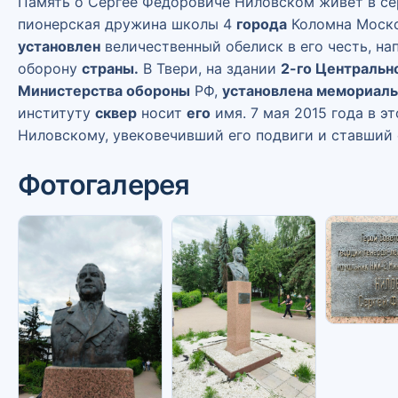
Память о Сергее Фёдоровиче Ниловском живёт в се
пионерская дружина школы 4
города
Коломна Моско
установлен
величественный обелиск в его честь, н
оборону
страны.
В
Твери
, на здании
2-го Центральн
Министерства обороны
РФ,
установлена мемориаль
институту
сквер
носит
его
имя. 7 мая 2015 года в э
Ниловскому, увековечивший его подвиги и ставший
Фотогалерея