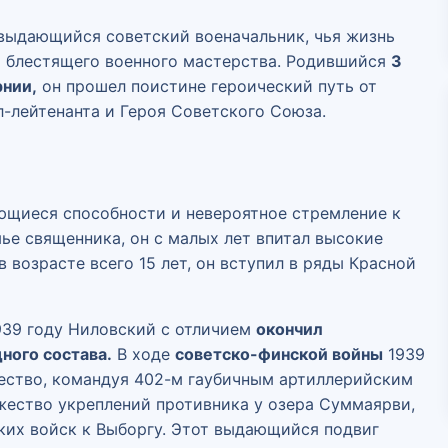
выдающийся советский военачальник, чья жизнь
и блестящего военного мастерства. Родившийся
3
рнии,
он прошел поистине героический путь от
л-лейтенанта и Героя Советского Союза.
ющиеся способности и невероятное стремление к
ье священника, он с малых лет впитал высокие
в возрасте всего 15 лет, он вступил в ряды Красной
1939 году Ниловский с отличием
окончил
ного состава.
В ходе
советско-финской войны
1939
ество, командуя 402-м гаубичным артиллерийским
жество укреплений противника у озера Суммаярви,
их войск к Выборгу. Этот выдающийся подвиг