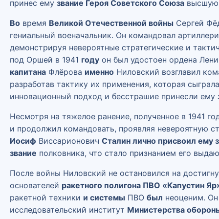
принес ему
звание Героя Советского Союза
высшую н
Во
время
Великой Отечественной войны
Сергей Фёд
гениальный военачальник. Он командовал артиллер
демонстрируя невероятные стратегические и тактич
под Оршей в 1941
году
он был удостоен ордена Лени
капитана
Флёрова
именно
Ниловский возглавил ко
разработав тактику их применения, которая сыграла
инновационный подход и бесстрашие принесли ему 
Несмотря на тяжелое ранение, полученное в 1941 год
и продолжил командовать, проявляя невероятную с
Иосиф
Виссарионович
Сталин лично присвоил ему 
звание
полковника, что стало признанием его выдаю
После войны Ниловский не остановился на достигн
основателей
ракетного полигона ПВО «Капустин Яр
ракетной техники
и системы
ПВО
был
неоценим. Он 
исследовательский институт
Министерства оборон