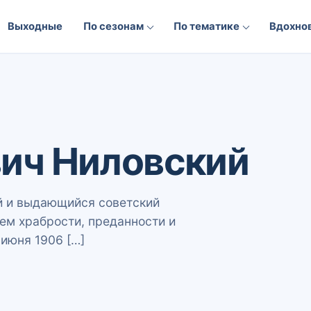
Выходные
По сезонам
По тематике
Вдохно
ич Ниловский
й и выдающийся советский
ем храбрости, преданности и
июня 1906 […]