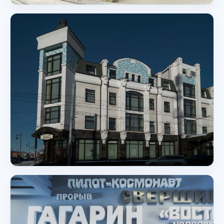
Памятник / монумент / скульптура
Дом пуховой моды Анны Советовой в
Оренбурге
Оренбург
Музей
Галерея на Пушкинской в Оренбурге
Оренбург