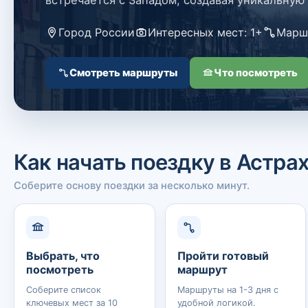
встречается с Западом, создавая уникальную
Город России
Интересных мест: 1+
Маршр
Смотреть маршруты
Что посмотреть
Как начать поездку в Астра
Соберите основу поездки за несколько минут.
Выбрать, что
Пройти готовый
посмотреть
маршрут
Соберите список
Маршруты на 1-3 дня с
ключевых мест за 10
удобной логикой.