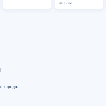
центром.
и
о города.