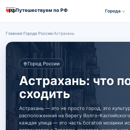
Путешествуем по РФ
Города
Главная
Города России
Астрахань
Город России
Астрахань: что п
сходить
Астрахань — это не просто город, это культу
расположенная на берегу Волго-Каспийского
каждая улица — это часть богатой мозаики ис