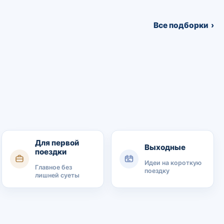
Все подборки
Для первой
Выходные
поездки
Идеи на короткую
Главное без
поездку
лишней суеты