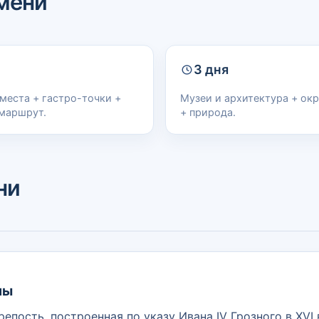
мени
3 дня
места + гастро-точки +
Музеи и архитектура + ок
маршрут.
+ природа.
ни
ны
епость, построенная по указу Ивана IV Грозного в XVI