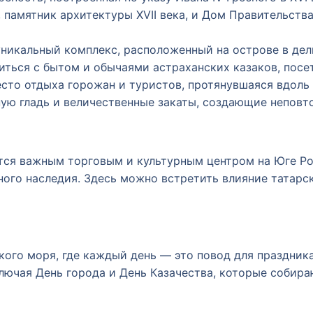
, памятник архитектуры XVII века, и Дом Правительст
никальный комплекс, расположенный на острове в дел
иться с бытом и обычаями астраханских казаков, посет
то отдыха горожан и туристов, протянувшаяся вдоль 
ую гладь и величественные закаты, создающие неповт
яется важным торговым и культурным центром на Юге Ро
ного наследия. Здесь можно встретить влияние татарск
кого моря, где каждый день — это повод для праздник
ючая День города и День Казачества, которые собира