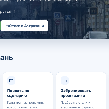
 атмосферу и архитектурный ансамбль.
утов: 1
Отели в Астрахани
хань
Поехать по
Забронировать
сценарию
проживание
Культура, гастрономия,
Подберите отели и
природа или семья.
апартаменты рядом с